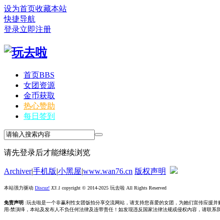
设为首页
收藏本站
快捷导航
登录
立即注册
首页
BBS
女团资源
金币获取
热心赞助
每日签到
请先登录后才能继续浏览
Archiver
|
手机版
|
小黑屋
|
www.wan76.cn
版权声明
本站强力驱动
Discuz!
X3.1
copyright © 2014-2025 玩去啦 All Rights Reserved
免责声明
:玩去啦是一个非赢利性女团饭拍分享交流网站，请支持您喜爱的女团，为她们宣传应援并
用-禁演绎，本站及发布人不负任何法律及连带责任！如发现违反国家法律法规或侵权內容，请联系我们删除，