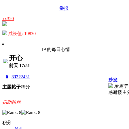
举报
xx320
成长值: 19830
TA的每日心情
开心
前天 17:51
0
3322
2431
沙发
发表于 20
主题
帖子
积分
感谢楼主
捐助粉丝
积分
2431