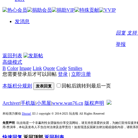
发消息
回复
支持
举报
返回列表
高级模式
B
Color
Image
Link
Quote
Code
Smilies
您需要登录后才可以回帖
登录
|
立即注册
本版积分规则
回帖后跳转到最后一页
发表回复
Archiver
|
手机版
|
小黑屋
|
www.wan76.cn
版权声明
本站强力驱动
Discuz!
X3.1
copyright © 2014-2025 玩去啦 All Rights Reserved
免责声明
:玩去啦是一个非赢利性女团饭拍分享交流网站，请支持您喜爱的女团，为她们宣传应援并
用-禁演绎，本站及发布人不负任何法律及连带责任！如发现违反国家法律法规或侵权內容，请联系我们删除，
快速回复
返回顶部
返回列表