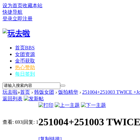
设为首页
收藏本站
快捷导航
登录
立即注册
首页
BBS
女团资源
金币获取
热心赞助
每日签到
玩去啦
»
首页
›
韩饭女团
›
饭拍精华
›
251004+251003 TWICE +J
返回列表
251004+251003 TWICE
查看:
693
|
回复:
1
[复制链接]