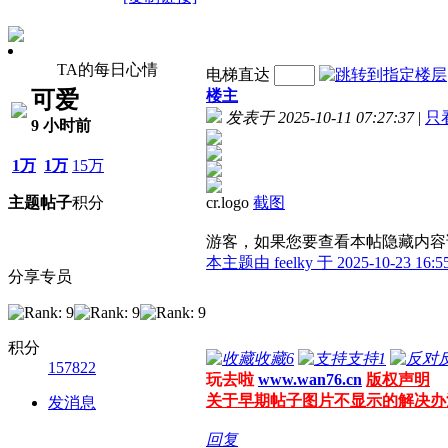
feelky
TA的每日心情
电梯直达
可爱
楼主
发表于 2025-10-11 07:27:37
|
只
9 小时前
1万
1万
15万
主题
帖子
积分
cr.logo
截图
管理员
游客，如果您要查看本帖隐藏内容
本主题由 feelky 于 2025-10-23 16:
分享专员
积分
收藏
6
支持
1
157822
玩去啦
www.wan76.cn
版权声明
关于早期帖子图片不显示的解决办
发消息
回复